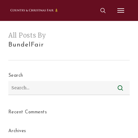
Skip
Menu
to
search
main
content
All Posts By
BundelFair
Search
Recent Comments
Archives