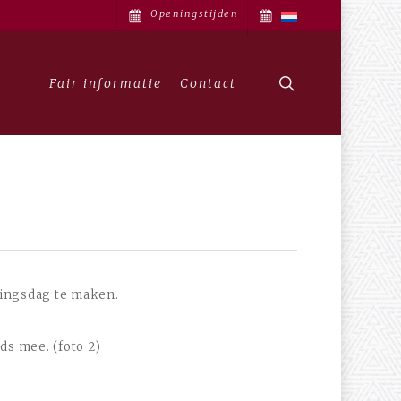
Openingstijden
search
Fair informatie
Contact
eningsdag te maken.
ds mee. (foto 2)