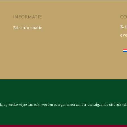
INFORMATIE
CO
E.
Fair informatie
ev
elijk, op welke wijze dan ook, worden overgenomen zonder voorafgaande uitdrukke