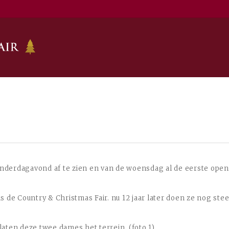
donderdagavond af te zien en van de woensdag al de eerste op
 de Country & Christmas Fair. nu 12 jaar later doen ze nog stee
aten deze twee dames het terrein. (foto 1)