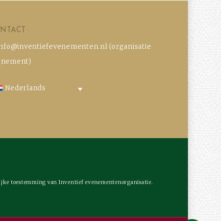
NTACT
info@inventiefevenementen.nl
(organisatie
enement)
Nederlands
lijke toestemming van Inventief evenementenorganisatie.