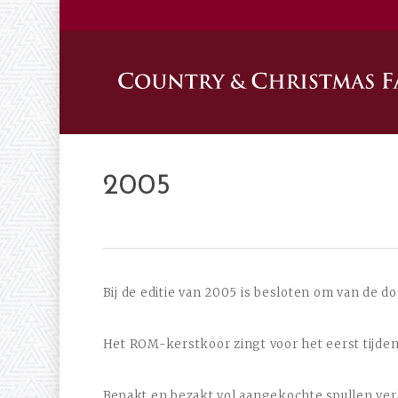
Skip
to
main
content
2005
Bij de editie van 2005 is besloten om van de 
Het ROM-kerstkoor zingt voor het eerst tijdens
Bepakt en bezakt vol aangekochte spullen verl