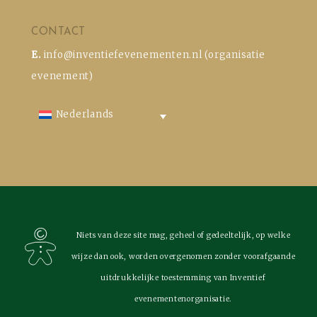
CONTACT
E.
info@inventiefevenementen.nl
(organisatie
evenement)
Nederlands
Niets van deze site mag, geheel of gedeeltelijk, op welke
wijze dan ook, worden overgenomen zonder voorafgaande
uitdrukkelijke toestemming van Inventief
evenementenorganisatie.